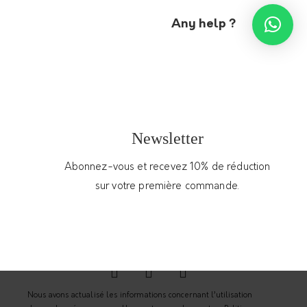
Any help ?
Épuisé
Blazer long
Jupe pied de
poule
320,00
€
135,00
€
Newsletter
Abonnez-vous et recevez 10% de réduction
sur votre première commande.
Nous avons actualisé les informations concernant l’utilisation