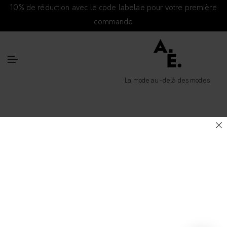
10% de réduction avec le code labelae pour votre première
commande
La mode au-delà des modes
Accueil
/ Boutique
Filtrer
Tri du plus récent au plus ancien
2 items