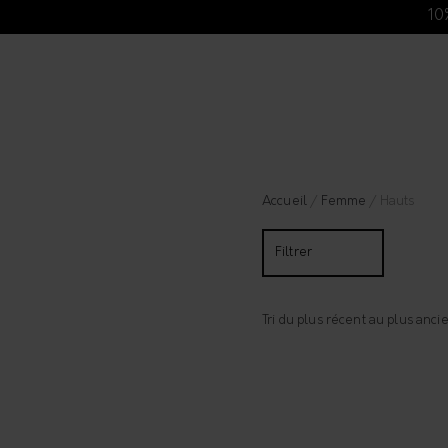
10
Accueil
/
Femme
/ Hauts
Filtrer
Tri du plus récent au plus anci