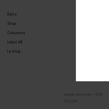
Édito
Shop
Créateurs
Label AÉ
Le blog
Sweat-shirt court – STIX
155,00
€