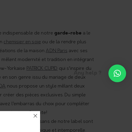
èce indispensable de notre
garde-robe
a le
un
chemisier en soie
ou de la rendre plus
réations de la maison
ADN Paris
avec ses
 mêlent modernité et tradition en intégrant
New-Yorkaise
PATRICK CUPID
qui s’inspire du
Any help ?
ue en son genre issu du mariage de deux
ÏDA
nous propose un style mêlant deux
 créer des pièces exclusives. Du simple
 avez l’embarras du choix pour compléter
e votre jupe favorite!
 créés par les artisans de notre label sont
-shirt une pièce unique et intemporelle.