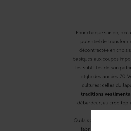
Pour chaque saison, occas
potentiel de transform
décontractée en choisis
basiques aux coupes impecc
les subtilités de son pat
style des années 70. V
cultures: celles du Jap
traditions vestimenta
débardeur, au crop top 
votre
Qu’ils soient simples ou c
fabriqués à partir de m