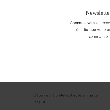
Newslette
Abonnez-vous et rece
réduction sur votre 
commande.
Débardeur à bretelles larges en maille
37,00
€