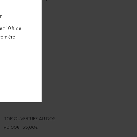
r
vez 10% de
Promo!
première
TOP OUVERTURE AU DOS
90,00
€
55,00
€