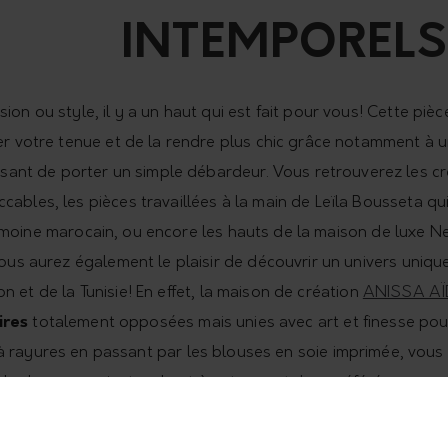
INTEMPORELS
ion ou style, il y a un haut qui est fait pour vous! Cette pi
er votre tenue et de la rendre plus chic grâce notamment à 
sant de porter un simple débardeur. Vous retrouverez les c
ables, les pièces travaillées à la main de Leïla Bousseta qui
rimoine marocain, ou encore les hauts de la maison de luxe 
ous aurez également le plaisir de découvrir un univers uniq
on et de la Tunisie! En effet, la maison de création
ANISSA A
ires
totalement opposées mais unies avec art et finesse pour
à rayures en passant par les blouses en soie imprimée, vous
 look en associant un haut à votre
pantalon
préféré ou encor
hics, à manches courtes ou à manches longues, tous les hauts
atières nobles qui feront de votre blouse, sweat-shirt ou tee