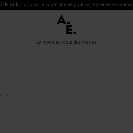
% de réduction avec le code labelae pour votre première comma
La mode au-delà des modes
en