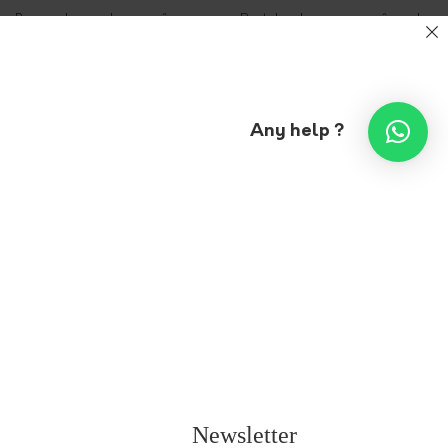
Bermuda ample en crêpe
Pantalon baggy en crêpe de
de soie
laine
475,00
€
495,00
€
Any help ?
Blouse en soie
Chemisier en
Blouse sans
imprimée
soie impression
manches en soie
digitale – Nehru
imprimée col
375,00
€
colerette
375,00
€
325,00
€
Newsletter