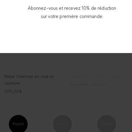
Abonnez-vous et recevez 10% de réduction
sur votre première commande.
Promo!
Épuisé
Robe Chemise en soie et
Chemise en soie – OGUN
ceinture
530,00
€
424,00
€
595,00
€
Promo!
Promo!
Promo!