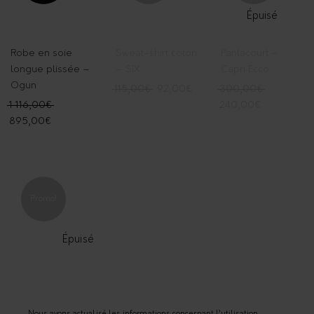
Épuisé
Robe en soie
Sweat-shirt coton
Pantacourt –
longue plissée –
– SIX
Capri Ecco
Ogun
115,00
€
92,00
€
300,00
€
1 116,00
€
240,00
€
895,00
€
Promo!
Épuisé