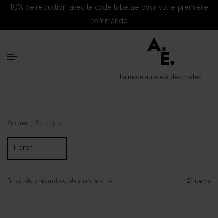
10% de réduction avec le code labelae pour votre première
commande
La mode au-delà des modes
Accueil
/ Boutique
Filtrer
Tri du plus récent au plus ancien
21 items