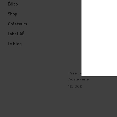
Édito
Shop
Créateurs
Label AÉ
Le blog
Paire de boucles d’oreille
Agate verte
115,00
€