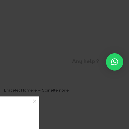
Any help ?
Bracelet Homère – Spinelle noire
85,00
€