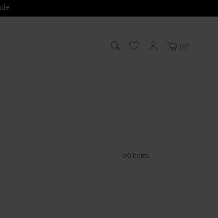
nde
0
60 items