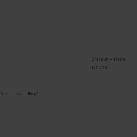
Bracelet – Hope
145,00
€
oles – Twistt Ikigaï