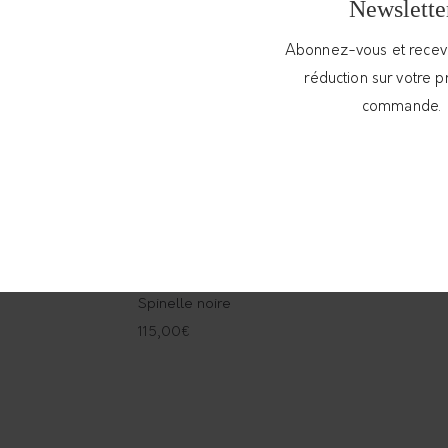
Newslette
Abonnez-vous et rece
réduction sur votre 
commande.
s – Homère
Paire de boucles d’oreilles – Homère
Spinelle noire
115,00
€