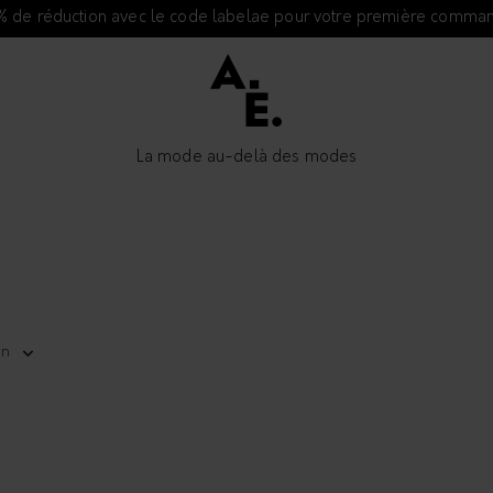
% de réduction avec le code labelae pour votre première comma
La mode au-delà des modes
en