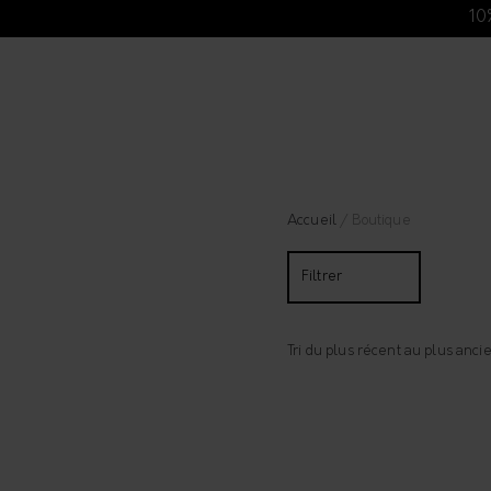
10
Accueil
/ Boutique
Filtrer
Tri du plus récent au plus anci