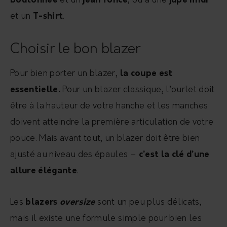
boutonnée
et un
jean foncé
, ou à une
jupe midi
et un
T-shirt
.
Choisir le bon blazer
Pour bien porter un blazer,
la coupe est
essentielle.
Pour un blazer classique, l’ourlet doit
être à la hauteur de votre hanche et les manches
doivent atteindre la première articulation de votre
pouce. Mais avant tout, un blazer doit être bien
ajusté au niveau des épaules –
c’est la clé d’une
allure élégante
.
Les
blazers
oversize
sont un peu plus délicats,
mais il existe une formule simple pour bien les