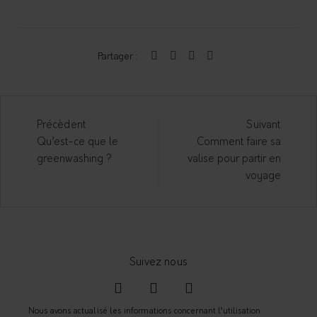
Partager :
Précèdent
Suivant
P
Qu’est-ce que le
Comment faire sa
greenwashing ?
valise pour partir en
o
voyage
s
t
n
a
Nous avons actualisé les informations concernant l’utilisation