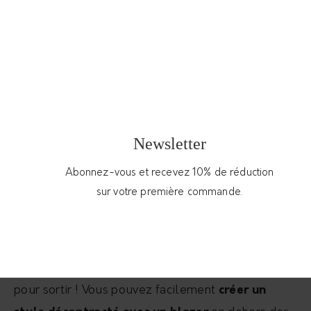
Aujourd’hui, le blazer est devenu pour les femmes
une
pièce accessoire
que l’on peut associer à
n’importe quelle tenue sans forcément choisir un
bas assorti.
Comment porter le blazer ?
Newsletter
À chaque style, un blazer
Abonnez-vous et recevez 10% de réduction
sur votre première commande.
Il existe de nombreuses
façons de porter un
blazer
pour une femme. Ce n’est pas parce que le
blazer est généralement associé au milieu
professionnel qu’il n’est pas possible de le porter
pour sortir ! Vous pouvez facilement
créer un