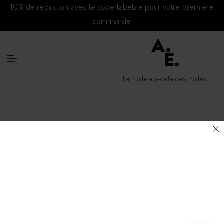
10% de réduction avec le code labelae pour votre première
commande
La mode au-delà des modes
LE BLOG
Catégorie :
Tendance