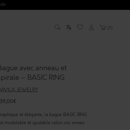
nde
0
Bague avec anneau et
spirale – BASIC RING
DÀVILA JEWELRY
39,00
€
raphique et élégante, la bague BASIC RING
st modulable et ajustable selon vos envies.