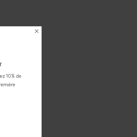
r
vez 10% de
première