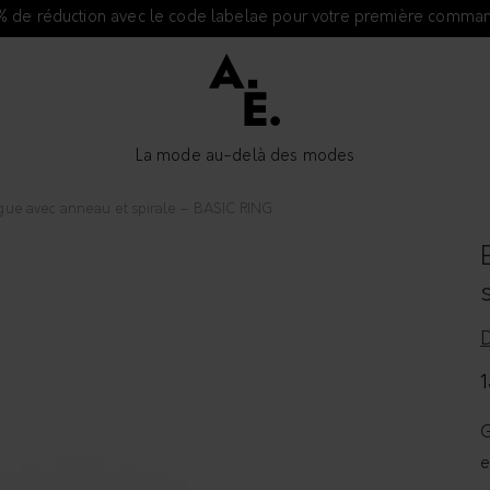
% de réduction avec le code labelae pour votre première comma
La mode au-delà des modes
gue avec anneau et spirale – BASIC RING
1
G
e