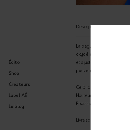
Description
La bague BASIC RING est g
oxydé et sa spirale en lai
Édito
et ajustable selon vos env
peuvent se porter séparém
Shop
Créateurs
Ce bijou est réalisé à la m
Label AÉ
Hauteur : 14mm
Epaisseur : 1mm
Le blog
Livraison