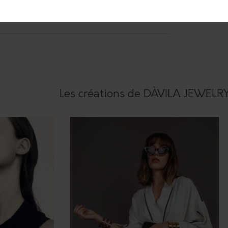
res
Les créations de DÀVILA JEWELR