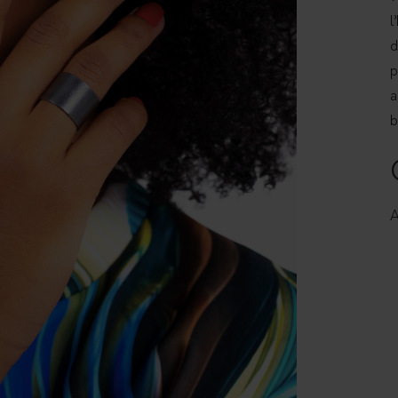
l
d
p
a
b
A