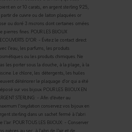
oient en or 10 carats, en argent sterling 925,
 partir de cuivre ou de laiton plaquées or
ose ou doré 3 microns dont certaines ornées
e pierres fines. POUR LES BIJOUX
ECOUVERTS D’OR: - Évitez le contact direct
vec l’eau, les parfums, les produits
osmétiques ou les produits chimiques. Ne
as les porter sous la douche, à la plage, à la
iscine. Le chlore, les détergents, les huiles
euvent détériorer le plaquage d'or qui a été
éposé sur vos bijoux. POUR LES BIJOUX EN
RGENT STERLING: - Afin d’éviter au
aximum l’oxydation conservez vos bijoux en
rgent sterling dans un sachet fermé à l’abri
e l’air. POUR TOUS LES BIJOUX: - Conserver
os pièces au sec, à l'abri de l’air et de