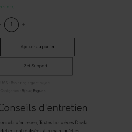
n stock
ague
vec
nneau
t
Ajouter au panier
pirale
Get Support
ASIC
ING
UGS :
Basic ring argent oxydé
uantity
Catégories :
Bijoux
,
Bagues
Conseils d'entretien
onseils d’entretien; Toutes les pièces Davila
rtelier sont réalisées à la main, qu’elles