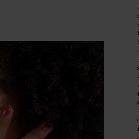
s
à
r
d
R
a
c
p
p
p
d
A
m
a
d
v