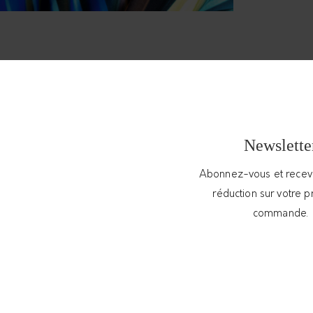
raphique et élégante avec son anneau en argent
ton. Ce modèle de la maison Dàvila est modulable
Newslette
ies. Comment ? Grâce à ses deux éléments qui
ent.
Abonnez-vous et rece
réduction sur votre 
ain et sur commande.
commande.