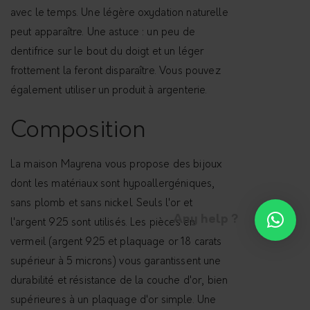
l
avec le temps. Une légère oxydation naturelle
e
peut apparaître. Une astuce : un peu de
H
dentifrice sur le bout du doigt et un léger
o
frottement la feront disparaître. Vous pouvez
m
également utiliser un produit à argenterie.
m
e
Composition
-
L
La maison Mayrena vous propose des bijoux
'
dont les matériaux sont hypoallergéniques,
O
sans plomb et sans nickel. Seuls l'or et
Any help ?
r
l'argent 925 sont utilisés. Les pièces en
i
vermeil (argent 925 et plaquage or 18 carats
g
supérieur à 5 microns) vous garantissent une
i
durabilité et résistance de la couche d'or, bien
n
supérieures à un plaquage d'or simple. Une