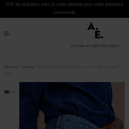
10% de réduction avec le code labelae pour votre première
commande
La mode au-delà des modes
Accueil
/
Homme
/ Bracelet réversible Homme – L’Origine argent
925