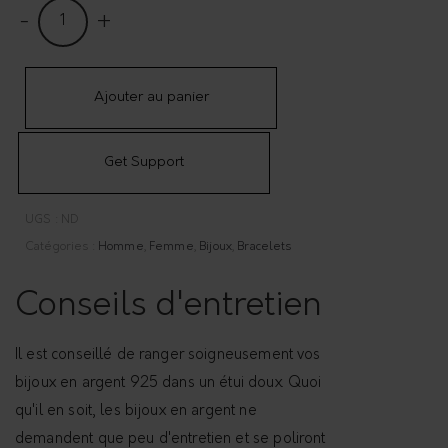
B
r
a
c
Ajouter au panier
e
l
Get Support
e
t
UGS :
ND
r
Catégories :
Homme
,
Femme
,
Bijoux
,
Bracelets
é
v
Conseils d'entretien
e
r
Il est conseillé de ranger soigneusement vos
s
bijoux en argent 925 dans un étui doux. Quoi
i
qu'il en soit, les bijoux en argent ne
b
demandent que peu d'entretien et se poliront