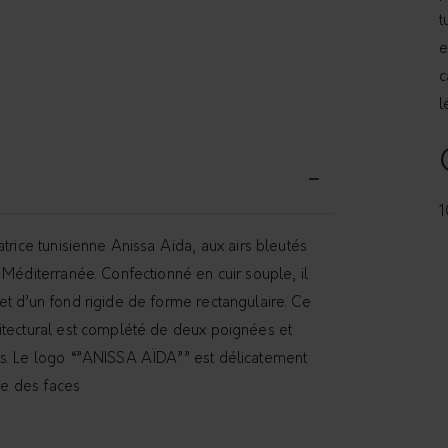
t
e
c
l
1
atrice tunisienne Anissa Aïda, aux airs bleutés
 Méditerranée. Confectionné en cuir souple, il
et d’un fond rigide de forme rectangulaire. Ce
itectural est complété de deux poignées et
s. Le logo “”ANISSA AÏDA”” est délicatement
une des faces