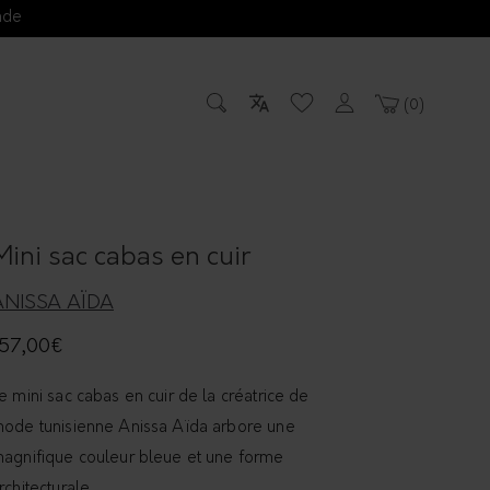
nde
0
Mini sac cabas en cuir
ANISSA AÏDA
157,00
€
e mini sac cabas en cuir de la créatrice de
ode tunisienne Anissa Aïda arbore une
agnifique couleur bleue et une forme
rchitecturale.