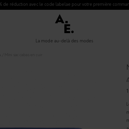
% de réduction avec le code labelae pour votre première comma
La mode au-delà des modes
s
/ Mini sac cabas en cuir
L
m
m
a