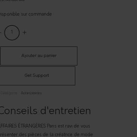
isponible sur commande
ini
ac
abas
n
Ajouter au panier
uir
uantity
Get Support
Catégorie :
Accessoires
Conseils d'entretien
FFAIRES ÉTRANGÈRES Paris est ravi de vous
résenter des pièces de la créatrice de mode