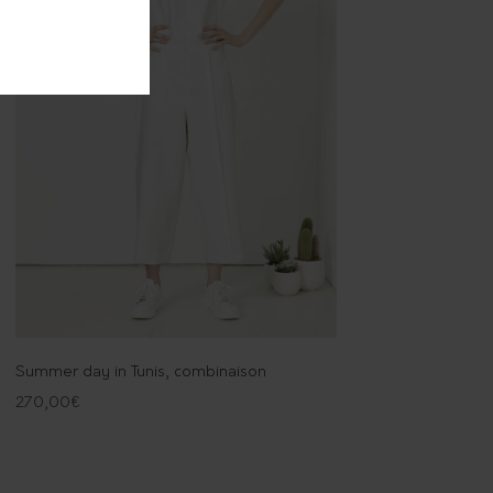
Summer day in Tunis, combinaison
270,00
€