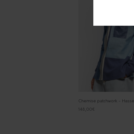
Chemise patchwork - Hass
148,00
€