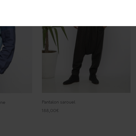
Pantalon sarouel
ene
188,00
€