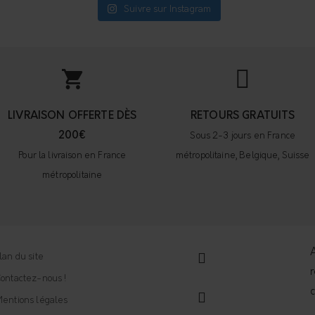
Suivre sur Instagram
LIVRAISON OFFERTE DÈS
RETOURS GRATUITS
200€
Sous 2-3 jours en France
Pour la livraison en France
métropolitaine, Belgique, Suisse
métropolitaine
A
lan du site
r
ontactez-nous !
entions légales