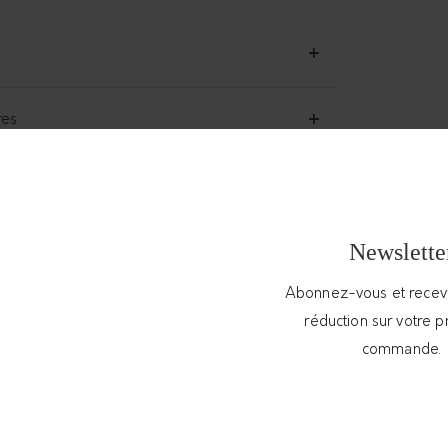
res
Newslette
Les créations de ANISSA AÏDA
Abonnez-vous et rece
réduction sur votre 
commande.