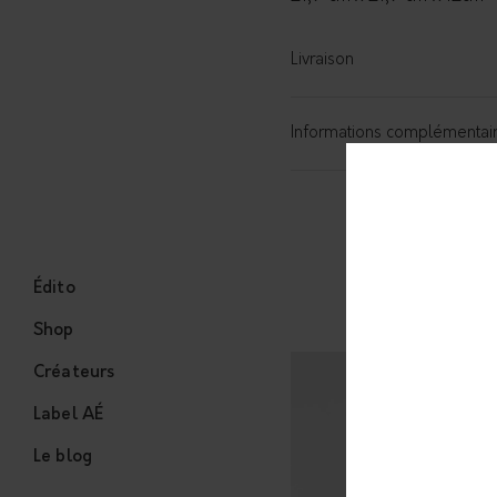
Livraison
Informations complémentai
Édito
Shop
Créateurs
Label AÉ
Le blog