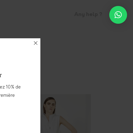
Any help ?
r
vez 10% de
première