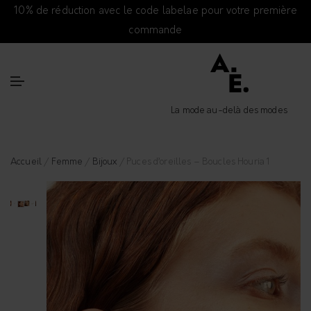
10% de réduction avec le code labelae pour votre première
commande
La mode au-delà des modes
Accueil
/
Femme
/
Bijoux
/ Puces d’oreilles – Boucles Houria 1