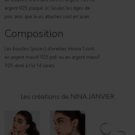
de boucles d'oreilles sont en argent 925 ou
n
argent 925 plaqué or. Seules les tiges de
t
pins ainsi que leurs attaches sont en acier.
i
t
Composition
y
Les boucles (puces) d'oreilles Houria 1 sont
en argent massif 925 poli ou en argent massif
925 doré à l'or 14 carats
Les créations de NINA.JANVIER