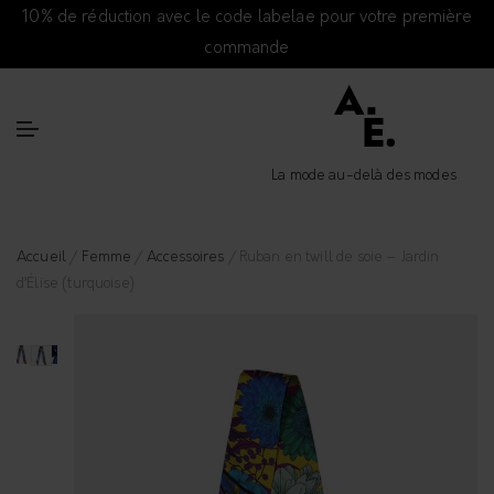
10% de réduction avec le code labelae pour votre première
commande
La mode au-delà des modes
Accueil
/
Femme
/
Accessoires
/ Ruban en twill de soie – Jardin
d’Élise (turquoise)