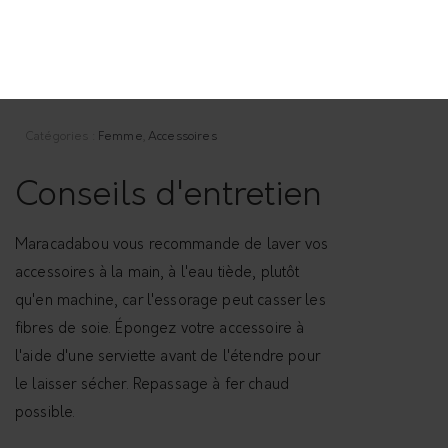
porter dans les cheveux, au cou, au poignet, à
la taille ou sur un accessoire
Rupture de stock
Catégories :
Femme
,
Accessoires
Conseils d'entretien
Maracadabou vous recommande de laver vos
accessoires à la main, à l'eau tiède, plutôt
qu'en machine, car l'essorage peut casser les
fibres de soie. Épongez votre accessoire à
l'aide d'une serviette avant de l'étendre pour
le laisser sécher. Repassage à fer chaud
possible.