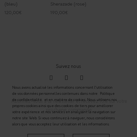
(bleu)
Sherazade (rose)
120,00
€
190,00
€
Nous avons actualisé les informations concernant l’utilisation
de vos données personnelles contenues dans notre
Politique
de confidentialité
et en matière de cookies. Nous utilisons nos
Abonnez-vous à la newsletter et recevez 10% sur votre
propres cookies ainsi que des cookies de tiers pour améliorer
prochaine commande.
votre expérience et nos services en analysant la navigation sur
notre site Web. Si vous continuez à naviguer, nous considérons
alors que vous acceptez leur utilisation et les informations.