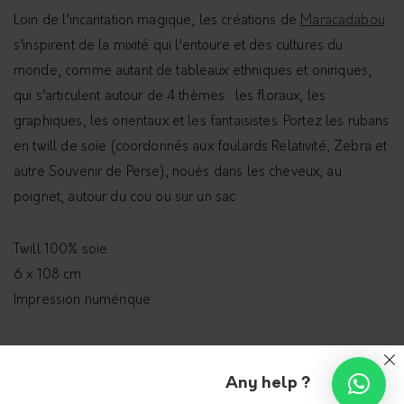
Loin de l’incantation magique, les créations de
Maracadabou
s’inspirent de la mixité qui l’entoure et des cultures du
monde, comme autant de tableaux ethniques et oniriques,
qui s’articulent autour de 4 thèmes : les floraux, les
graphiques, les orientaux et les fantaisistes. Portez les rubans
en twill de soie (coordonnés aux foulards Relativité, Zebra et
autre Souvenir de Perse), noués dans les cheveux, au
poignet, autour du cou ou sur un sac
Twill 100% soie
6 x 108 cm
Impression numérique
1, 2, 3… MA-RA-CA-DA-BOU ! Et vous voilà paré(e)s d’une
véritable oeuvre artistique, imaginée par Émilie Menu, la
Any help ?
fondatrice de Maracadabou