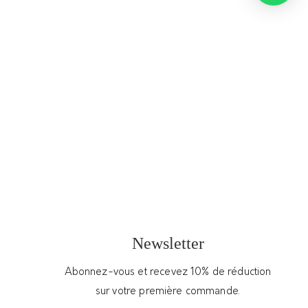
Livraison
Informations complémentaires
Ruban en twill de soie –
Jardin d’Élise (turquoise)
MARACADABOU
58,00
€
Newsletter
Jardin d’Élise (turquoise), ruban en 100% twill
Abonnez-vous et recevez 10% de réduction
de soie, 6X108cm, à impression laser, à
sur votre première commande.