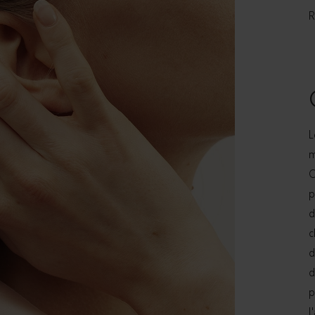
R
L
m
C
p
d
c
d
d
p
l