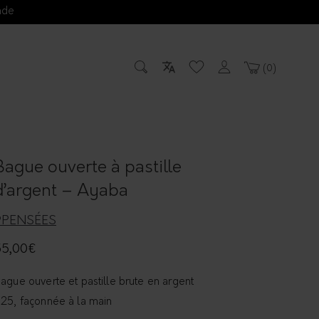
nde
0
Bague ouverte à pastille
d’argent – Ayaba
9PENSÉES
55,00
€
ague ouverte et pastille brute en argent
25, façonnée à la main