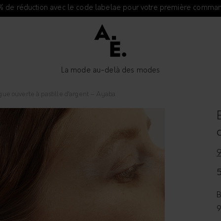
% de réduction avec le code labelae pour votre première comma
La mode au-delà des modes
ue ouverte à pastille d’argent – Ayaba
B
9