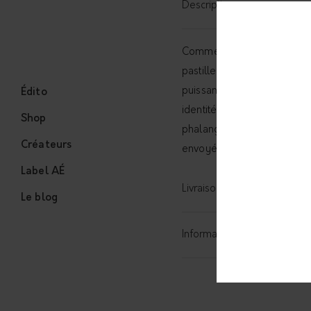
Description
Comme la
manchette Tohil
pastille d’argent texturée. S
puissance de la matière (l
Édito
identité au bijou. Vous la 
Shop
phalange. Façonée à la mai
Créateurs
envoyée dans son écrin.
Label AÉ
Livraison
Le blog
Informations complémentai