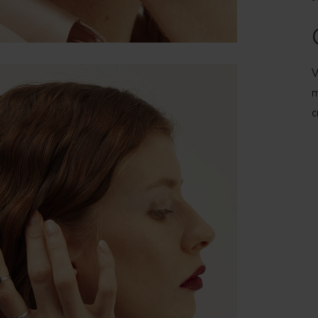
V
m
c