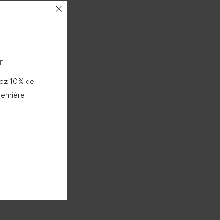
r
vez 10% de
première