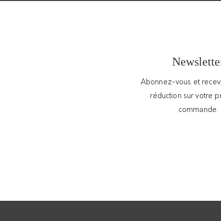
, la bague Ayaba est ouverte et se signe par une
imple, minimaliste et brute à la fois, c’est la
Newslette
’argent) et sa forme épurée qui donnent son
porterez facilement au quotidien, au doigt ou à une
Abonnez-vous et rece
n, chaque bague est unique et vous sera
réduction sur votre 
commande.
res