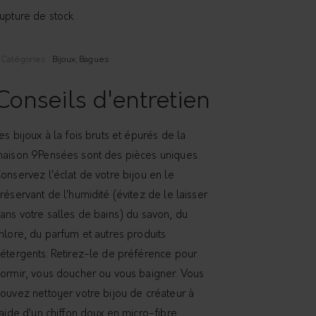
upture de stock
Catégories :
Bijoux
,
Bagues
Conseils d'entretien
es bijoux à la fois bruts et épurés de la
aison 9Pensées sont des pièces uniques.
onservez l'éclat de votre bijou en le
réservant de l'humidité (évitez de le laisser
ans votre salles de bains) du savon, du
hlore, du parfum et autres produits
étergents. Retirez-le de préférence pour
ormir, vous doucher ou vous baigner. Vous
ouvez nettoyer votre bijou de créateur à
'aide d'un chiffon doux en micro-fibre