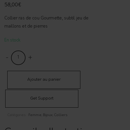
58,00
€
Collier ras de cou Gourmette, subtil jeu de
maillons et de pierres
En stock
C
o
l
l
Ajouter au panier
i
e
Get Support
r
r
Catégories :
Femme
,
Bijoux
,
Colliers
a
s