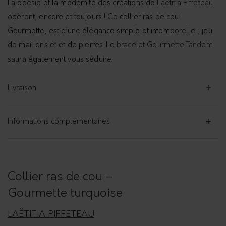
La poésie et la modernité des créations de
Laëtitia Piffeteau
opèrent, encore et toujours ! Ce collier ras de cou
Gourmette, est d’une élégance simple et intemporelle ; jeu
de maillons et et de pierres. Le
bracelet Gourmette Tandem
saura également vous séduire.
Livraison
Informations complémentaires
Collier ras de cou –
Gourmette turquoise
LAËTITIA PIFFETEAU