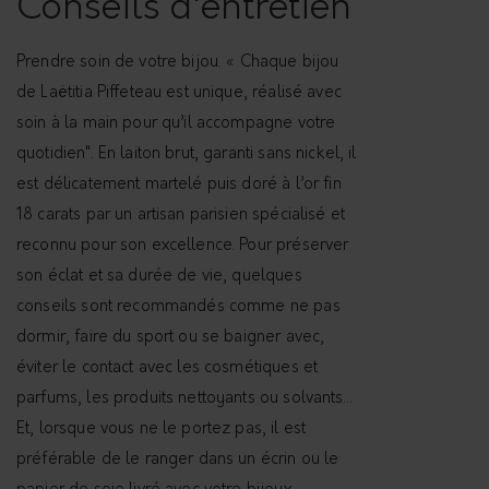
Conseils d'entretien
d
e
Prendre soin de votre bijou. « Chaque bijou
c
de Laëtitia Piffeteau est unique, réalisé avec
o
soin à la main pour qu’il accompagne votre
u
quotidien". En laiton brut, garanti sans nickel, il
-
est délicatement martelé puis doré à l’or fin
G
18 carats par un artisan parisien spécialisé et
o
reconnu pour son excellence. Pour préserver
u
son éclat et sa durée de vie, quelques
r
conseils sont recommandés comme ne pas
m
dormir, faire du sport ou se baigner avec,
e
éviter le contact avec les cosmétiques et
t
parfums, les produits nettoyants ou solvants…
t
Et, lorsque vous ne le portez pas, il est
e
préférable de le ranger dans un écrin ou le
t