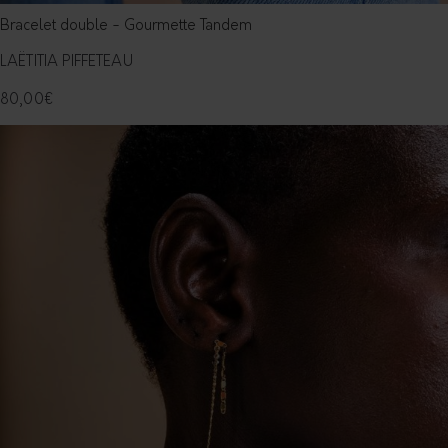
Bracelet double - Gourmette Tandem
LAËTITIA PIFFETEAU
80,00
€