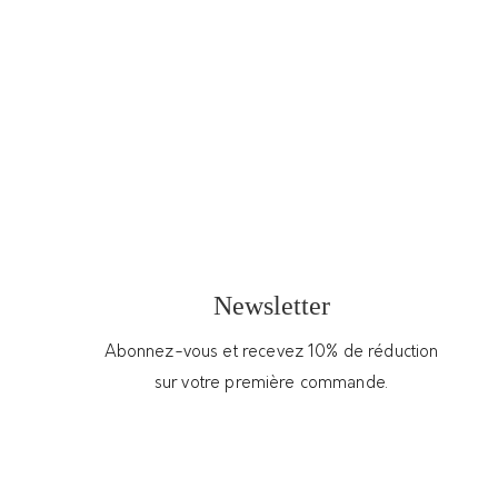
Boucles
Collier long -
Bracelet fin cinq
asymétriques -
Saint-Jacques
galets - Tutti
Lanterne
Quanti
155,00
€
120,00
€
82,00
€
Newsletter
Nos clients ont également aimé
Abonnez-vous et recevez 10% de réduction
sur votre première commande.