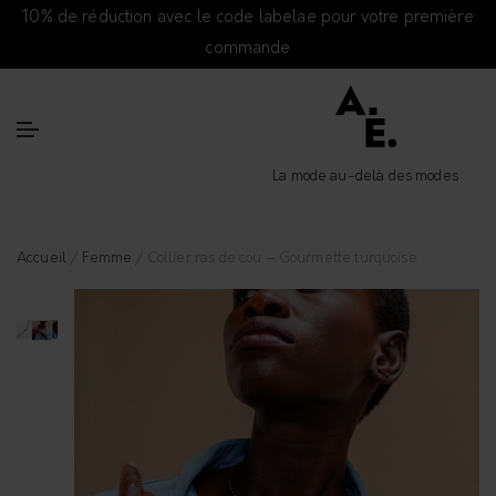
10% de réduction avec le code labelae pour votre première
commande
La mode au-delà des modes
Accueil
/
Femme
/ Collier ras de cou – Gourmette turquoise