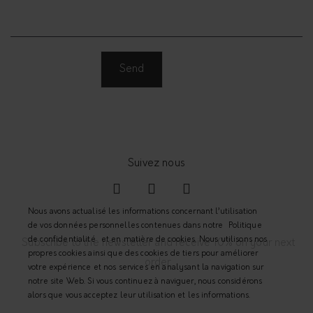
Nous avons actualisé les informations concernant l’utilisation
de vos données personnelles contenues dans notre
Politique
de confidentialité
et en matière de cookies. Nous utilisons nos
Subscribe to the newsletter and receive 10% on your next
propres cookies ainsi que des cookies de tiers pour améliorer
order.
votre expérience et nos services en analysant la navigation sur
notre site Web. Si vous continuez à naviguer, nous considérons
alors que vous acceptez leur utilisation et les informations.