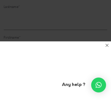
Lastname*
Firstname*
Email*
Any help ?
Object*