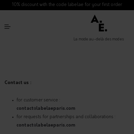
10% discount with the code labelae for your first order
La mode au-delà des modes
Contact us :
for customer service :
contact@labelaeparis.com
for requests for partnerships and collaborations :
contact@labelaeparis.com